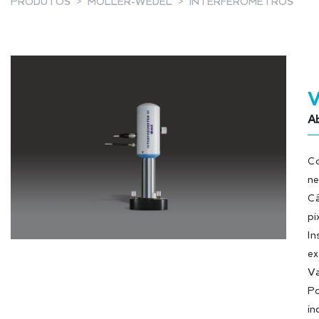
PRODUTOS
MOLLER-WEDEL
INTERFERÓMETROS
V
Ab
Co
ne
Câ
pi
In
ex
Va
Po
in