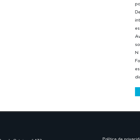
po
De
in
es
Av
so
N
Fo
es
di
Política de privaci