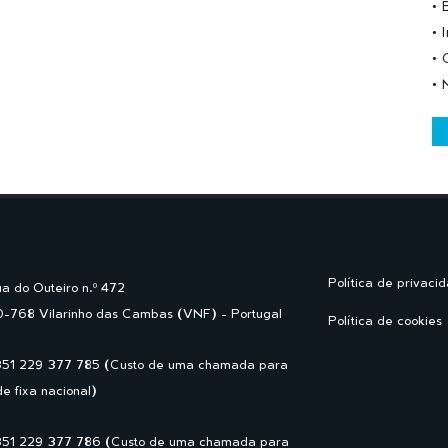
• 
• 
• 
• 
Política de privaci
a do Outeiro n.º 472
-768 Vilarinho das Cambas (VNF) - Portugal
Política de cookies
351 229 377 785 (Custo de uma chamada para
de fixa nacional)
351 229 377 786 (Custo de uma chamada para