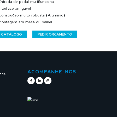
Entrada de pedal multifuncional
Interface amigável
Construção muito robusta (Alumínio)
Montagem em mesa ou painel
CATÁLOGO
PEDIR ORÇAMENTO
ACOMPANHE-NOS
dade