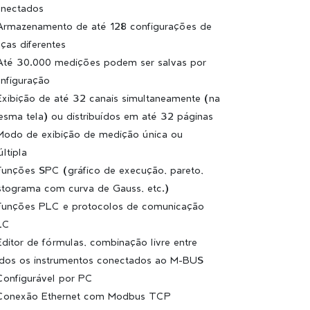
nectados
Armazenamento de até 128 configurações de
ças diferentes
Até 30.000 medições podem ser salvas por
nfiguração
Exibição de até 32 canais simultaneamente (na
sma tela) ou distribuídos em até 32 páginas
Modo de exibição de medição única ou
ltipla
Funções SPC (gráfico de execução, pareto,
stograma com curva de Gauss, etc.)
Funções PLC e protocolos de comunicação
LC
Editor de fórmulas, combinação livre entre
dos os instrumentos conectados ao M-BUS
Configurável por PC
Conexão Ethernet com Modbus TCP