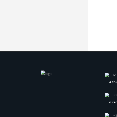
Ru
4760
+
a re
+