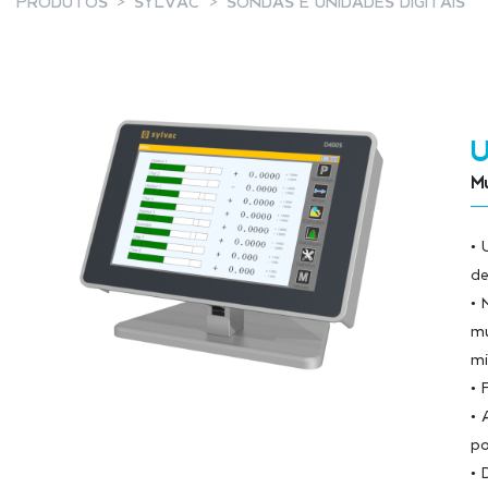
PRODUTOS
SYLVAC
SONDAS E UNIDADES DIGITAIS
Mu
• 
de
• 
mu
mi
• 
• 
po
• 