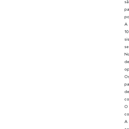
sã
pa
po
A 
10
si
se
No
de
op
Os
pa
de
c
O 
co
A 
ca