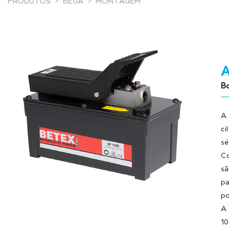
PRODUTOS
BEGA
MONTAGEM
Bo
A 
ci
sé
Co
sã
pa
po
A 
10