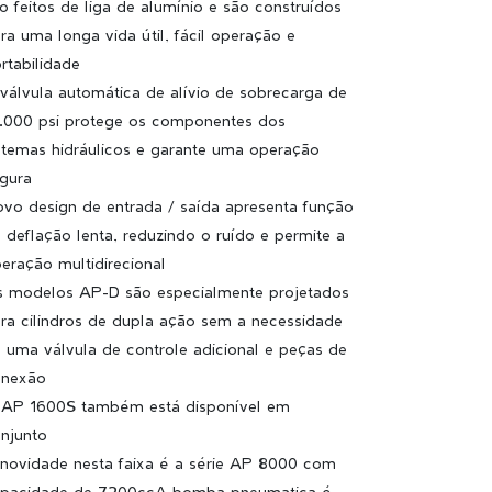
o feitos de liga de alumínio e são construídos
ra uma longa vida útil, fácil operação e
rtabilidade
válvula automática de alívio de sobrecarga de
.000 psi protege os componentes dos
stemas hidráulicos e garante uma operação
gura
vo design de entrada / saída apresenta função
 deflação lenta, reduzindo o ruído e permite a
eração multidirecional
 modelos AP-D são especialmente projetados
ra cilindros de dupla ação sem a necessidade
 uma válvula de controle adicional e peças de
onexão
AP 1600S também está disponível em
njunto
novidade nesta faixa é a série AP 8000 com
pacidade de 7200ccA bomba pneumatica é