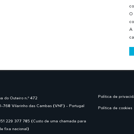
c
O 
co
A 
ca
Política de privaci
a do Outeiro n.º 472
-768 Vilarinho das Cambas (VNF) - Portugal
Política de cookies
351 229 377 785 (Custo de uma chamada para
de fixa nacional)