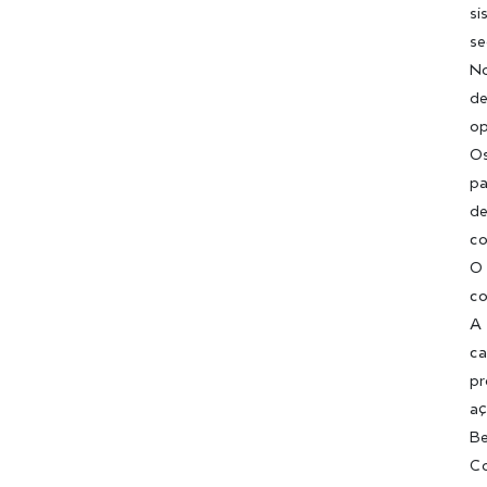
si
se
No
de
op
Os
pa
de
c
O 
co
A 
ca
pr
aç
Be
Co