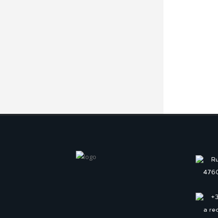
Ru
4760
+
a re