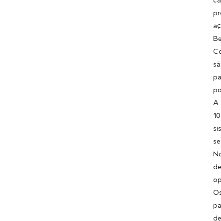
pr
aç
Be
Co
sã
pa
po
A 
10
si
se
No
de
op
Os
pa
de