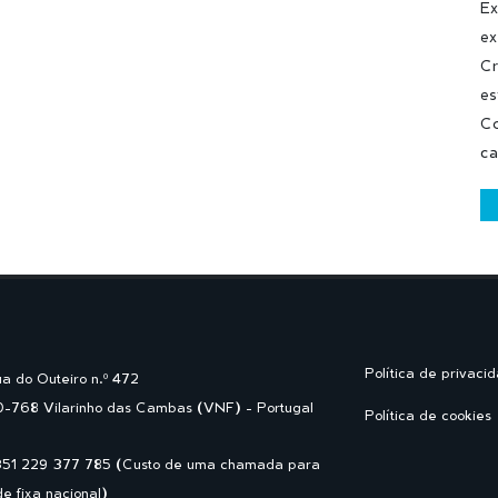
Ex
ex
Cr
es
Co
ca
Política de privaci
a do Outeiro n.º 472
-768 Vilarinho das Cambas (VNF) - Portugal
Política de cookies
351 229 377 785 (Custo de uma chamada para
de fixa nacional)