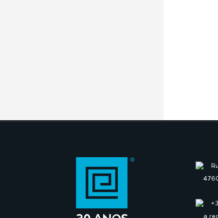
Ru
4760
+
a re