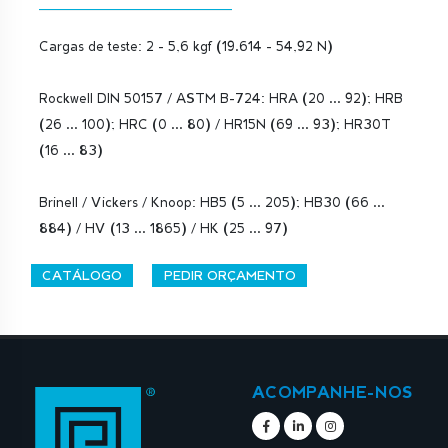
Cargas de teste: 2 - 5,6 kgf (19.614 - 54,92 N)
Rockwell DIN 50157 / ASTM B-724: HRA (20 ... 92); HRB
(26 ... 100); HRC (0 ... 80) / HR15N (69 ... 93); HR30T
(16 ... 83)
Brinell / Vickers / Knoop: HB5 (5 ... 205); HB30 (66 ...
884) / HV (13 ... 1865) / HK (25 ... 97)
CATÁLOGO
PEDIR ORÇAMENTO
ACOMPANHE-NOS