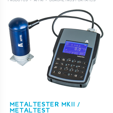
PRODUTOS
AFFRI
DURÓMETROS PORTÁTEIS
METALTESTER MKII /
METALTEST