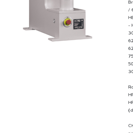
Br
/ 
H
- 
30
62
62
75
50
3
Ro
HR
HR
(d
CH