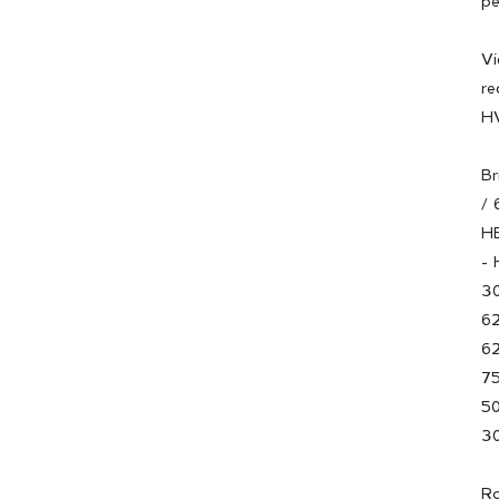
pe
Vi
re
H
Br
/ 
H
- 
30
62
62
75
50
3
Ro