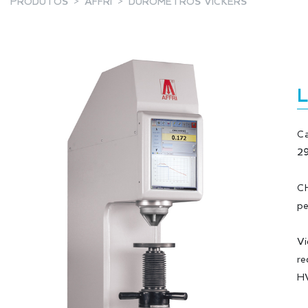
PRODUTOS
AFFRI
DURÓMETROS VICKERS
Ca
2
CH
pe
Vi
re
H