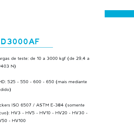
LD3000AF
rgas de teste: de 10 a 3000 kgf (de 29,4 a
9403 N)
D: 525 - 550 - 600 - 650 (mais mediante
dido)
ckers ISO 6507 / ASTM E-384 (somente
cuo): HV3 - HV5 - HV10 - HV20 - HV30 -
V50 - HV100