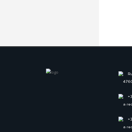
Ru
4760
+
a re
+
a re