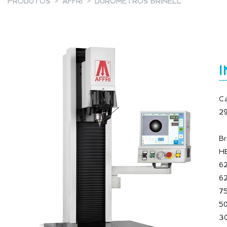
PRODUTOS
AFFRI
DURÓMETROS BRINELL
Ca
29
Br
HB
62
62
75
50
30