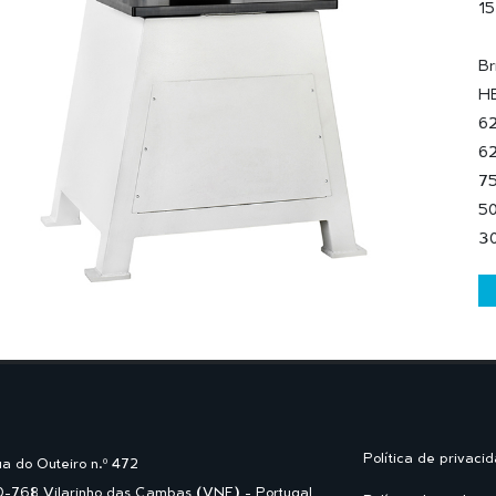
15
Br
HB
62
62
75
50
3
Política de privaci
a do Outeiro n.º 472
-768 Vilarinho das Cambas (VNF) - Portugal