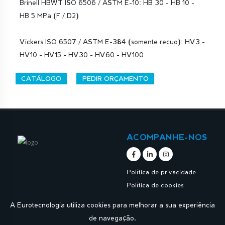
Brinell HBWT ISO 6506 / ASTM E-10: HB 30 - HB 10 -
HB 5 MPa (F / D2)
Vickers ISO 6507 / ASTM E-384 (somente recuo): HV3 -
HV10 - HV15 - HV30 - HV60 - HV100
CATÁLOGO
PEDIR ORÇAMENTO
ACOMPANHE-NOS
Política de privacidade
Política de cookies
A Eurotecnologia utiliza cookies para melhorar a sua experiência
de navegação.