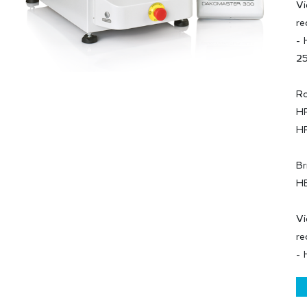
Vi
re
- 
25
Ro
HR
H
Br
HB
Vi
re
- 