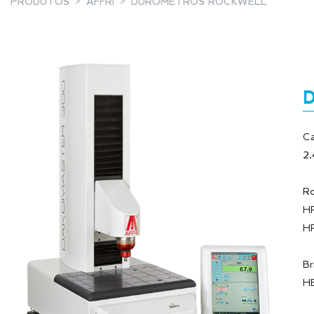
PRODUTOS
AFFRI
DURÓMETROS ROCKWELL
Ca
2.
Ro
HR
H
Br
HB