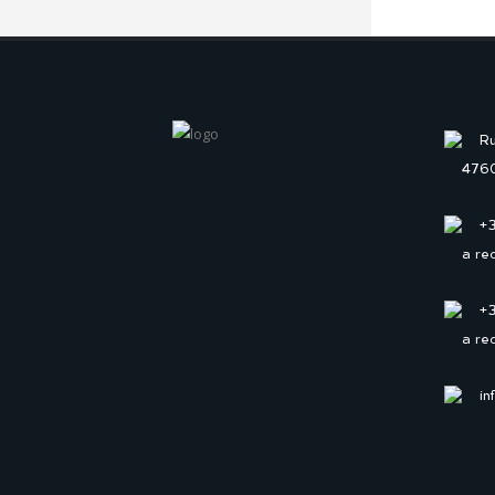
Ru
4760
+
a re
+
a re
in