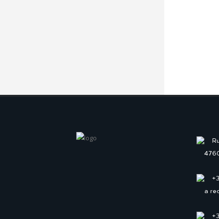
Ru
4760
+
a re
+