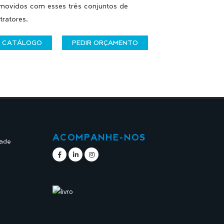
movidos com esses três conjuntos de
tratores.
CATÁLOGO
PEDIR ORÇAMENTO
ACOMPANHE-NOS
dade