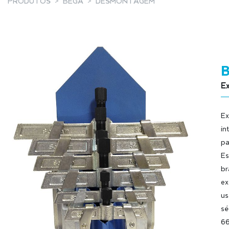
PRODUTOS
BEGA
DESMONTAGEM
Ex
Ex
in
pa
Es
br
ex
us
sé
66