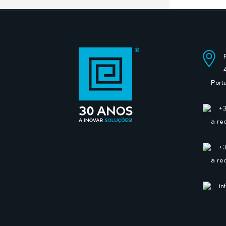
Port
+
a re
+
a re
in