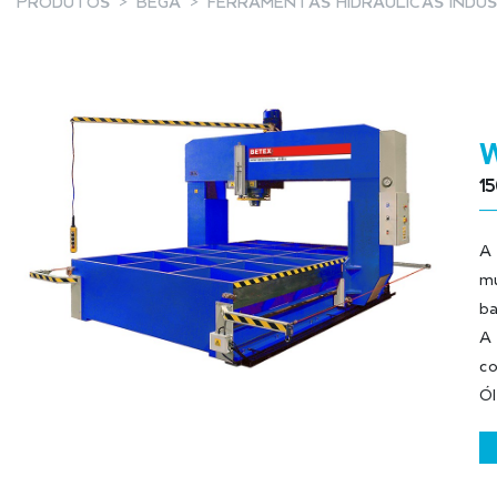
PRODUTOS
BEGA
FERRAMENTAS HIDRÁULICAS INDUS
1
A 
mu
ba
A 
co
Ól