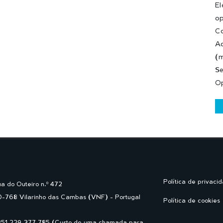
El
op
Co
Ac
(m
Se
Op
Política de privaci
a do Outeiro n.º 472
-768 Vilarinho das Cambas (VNF) - Portugal
Política de cookies
351 229 377 785 (Custo de uma chamada para