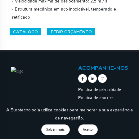
• Velocidade máxima de deslocamento: 2,5 m / s
• Estrutura mecânica em aço inoxidável, temperado e
retificado
CATÁLOGO
PEDIR ORÇAMENTO
ACOMPANHE-NOS
Política de privacidade
Política de cookies
A Eurotecnologia utiliza cookies para melhorar a sua experiência
de navegação.
Saber mais
Aceito
Designed by
Apoios