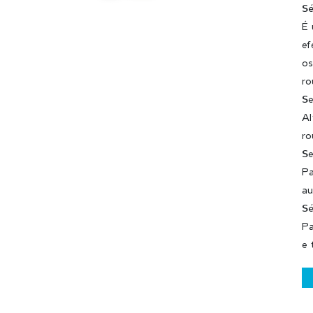
Sé
É 
ef
os
ro
Se
Al
ro
Se
Pa
au
Sé
Pa
e 