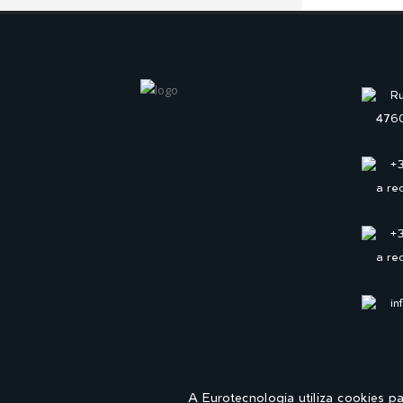
Ru
4760
+
a re
+
a re
in
A Eurotecnologia utiliza cookies p