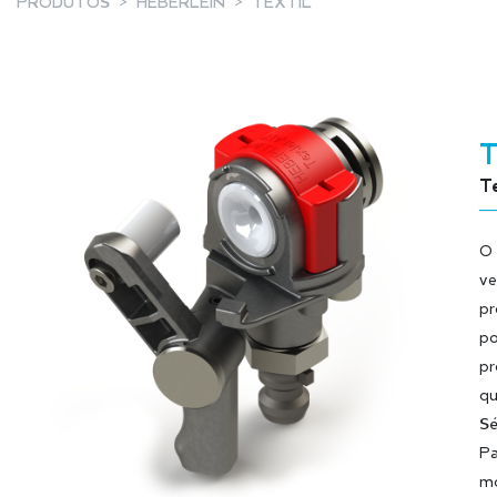
PRODUTOS
HEBERLEIN
TÊXTIL
Te
O 
ve
pr
po
pr
qu
Sé
Pa
m