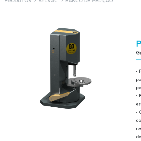
PRODUTOS
SYLVAC
BANCO DE MEDIÇÃO
P
Ga
• 
pa
pe
• 
es
• 
co
re
de