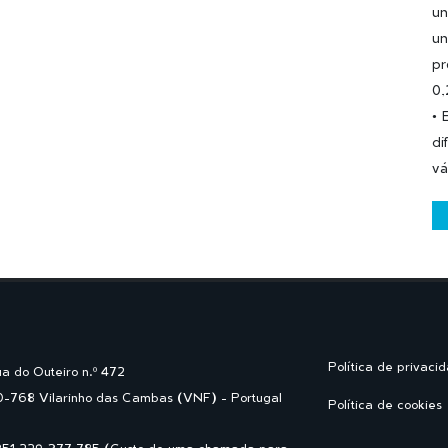
un
un
pr
0,
• 
di
vá
Política de privaci
a do Outeiro n.º 472
-768 Vilarinho das Cambas (VNF) - Portugal
Política de cookies