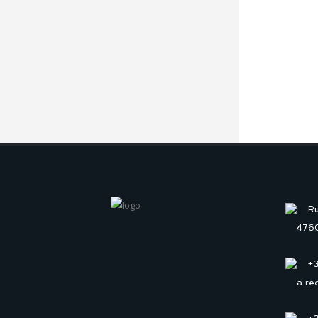
Ru
4760
+
a re