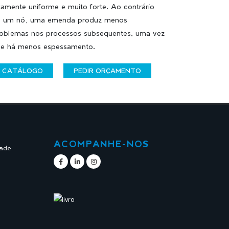
tamente uniforme e muito forte. Ao contrário
 um nó, uma emenda produz menos
oblemas nos processos subsequentes, uma vez
e há menos espessamento.
CATÁLOGO
PEDIR ORÇAMENTO
ACOMPANHE-NOS
dade