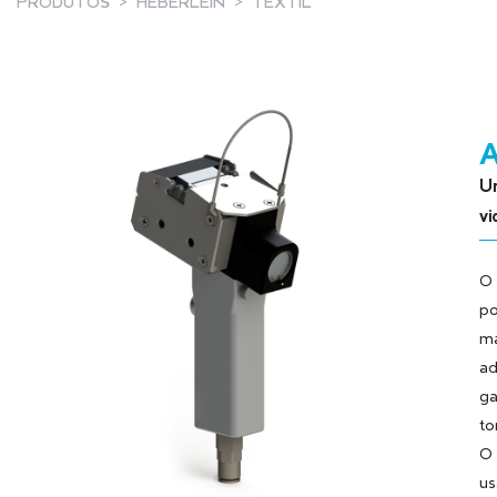
PRODUTOS
HEBERLEIN
TÊXTIL
A
Un
vi
O 
po
má
ad
ga
to
O 
us