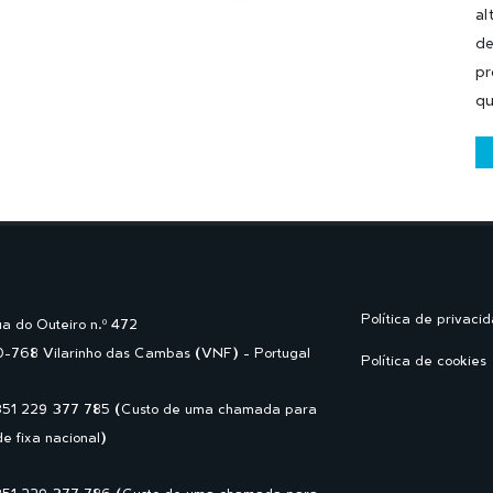
al
de
pr
qu
Política de privaci
a do Outeiro n.º 472
-768 Vilarinho das Cambas (VNF) - Portugal
Política de cookies
351 229 377 785 (Custo de uma chamada para
de fixa nacional)