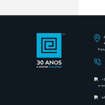
Port
+
a re
in