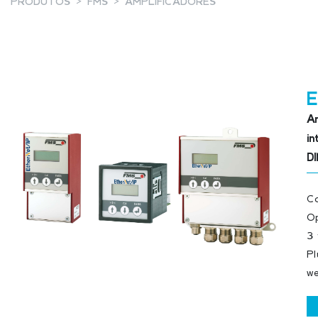
PRODUTOS
FMS
AMPLIFICADORES
Am
in
DI
Co
Op
3 
Pl
w