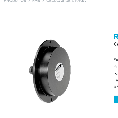
PRODUTOS
FMS
CÉLULAS DE CARGA
Cé
Fo
Pr
fo
Fa
0