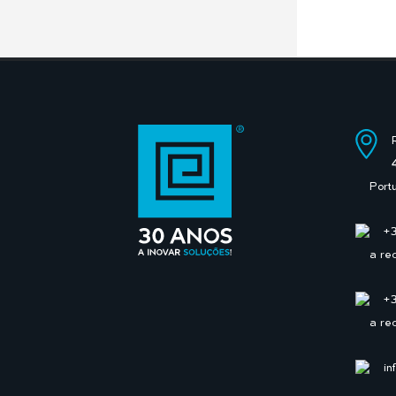
Port
+
a re
+
a re
in