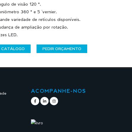
gulo de visão 120 °.
niômetro 360 ° e 5 'vernier.
ande variedade de retículos disponíveis.
dança de ampliação por rotação.
zes LED.
CATÁLOGO
PEDIR ORÇAMENTO
ACOMPANHE-NOS
dade