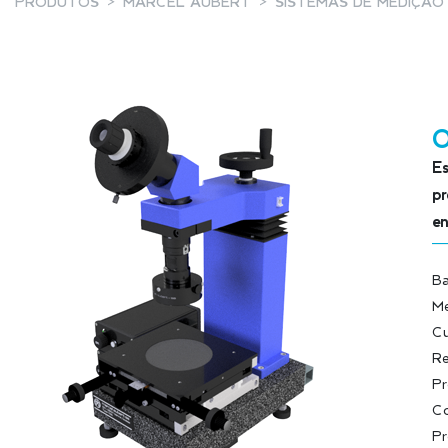
PRODUTOS
MARCEL AUBERT
SISTEMAS DE MEDIÇÃO
Es
pr
en
Ba
Me
Cu
Re
Pr
Co
Pr