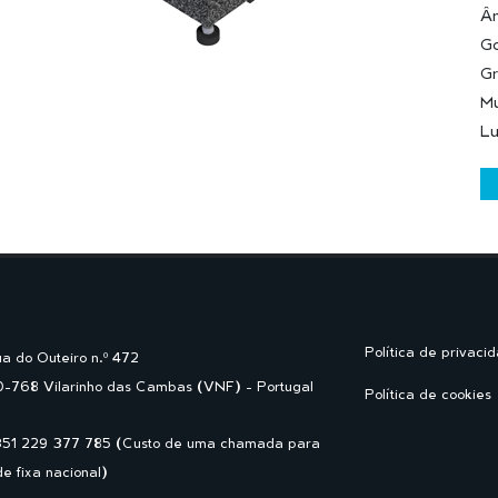
Ân
Go
Gr
Mu
Lu
Política de privaci
a do Outeiro n.º 472
-768 Vilarinho das Cambas (VNF) - Portugal
Política de cookies
351 229 377 785 (Custo de uma chamada para
de fixa nacional)