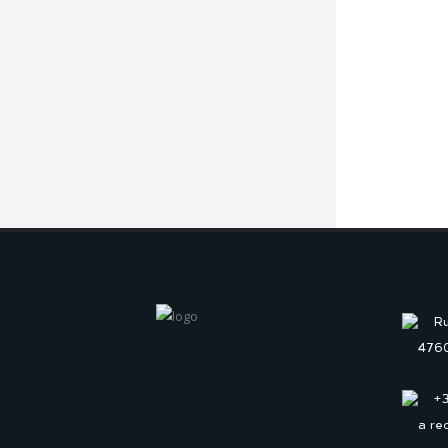
Ru
4760
+
a re