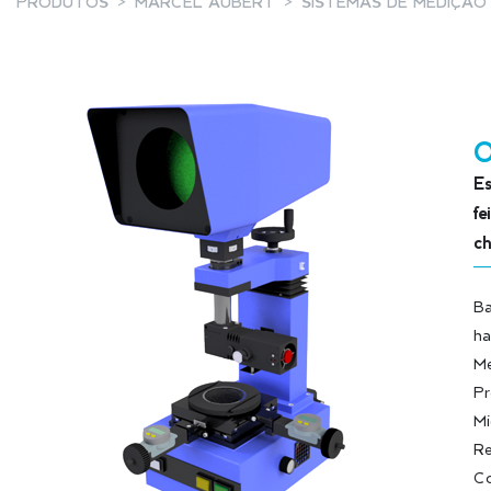
PRODUTOS
MARCEL AUBERT
SISTEMAS DE MEDIÇÃO
Es
fe
ch
Ba
ha
Me
Pr
Mi
Re
Co