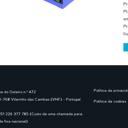
Pr
Pl
em
Pr
Il
Política de privaci
a do Outeiro n.º 472
-768 Vilarinho das Cambas (VNF) - Portugal
Política de cookies
351 229 377 785 (Custo de uma chamada para
de fixa nacional)