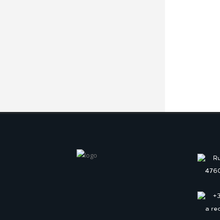
Ru
4760
+
a re