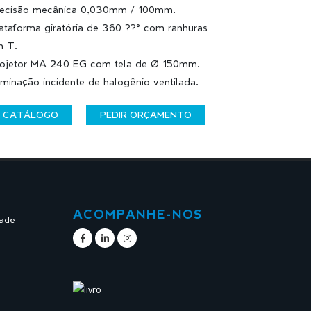
ecisão mecânica 0,030mm / 100mm.
ataforma giratória de 360 ??° com ranhuras
 T.
ojetor MA 240 EG com tela de Ø 150mm.
uminação incidente de halogênio ventilada.
CATÁLOGO
PEDIR ORÇAMENTO
ACOMPANHE-NOS
dade